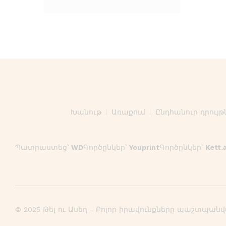
Խանութ
Առաքում
Ընդհանուր դրույթ
Պատրաստեց՝
WD
Գործընկեր՝
Youprint
Գործընկեր՝
Kett.
© 2025 Թել ու Ասեղ - Բոլոր իրավունքները պաշտպան