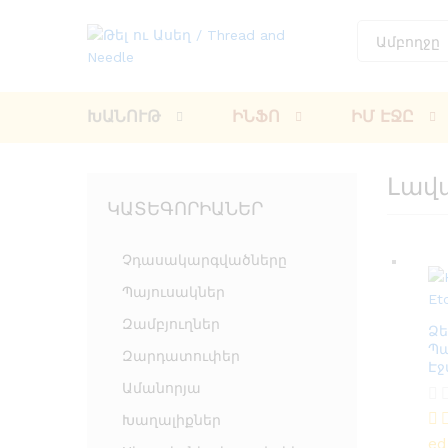
Ամբողջը
ԽԱՆՈՒԹ
ԻՆՖՈ
ԻՄ ԷՋԸ
Լավ
ԿԱՏԵԳՈՐԻԱՆԵՐ
Չդասակարգվածները
Պայուսակներ
Զամբյուղներ
Ձե
Պա
Զարդատուփեր
Էջ
Ամանորյա
10
Խաղալիքներ
e