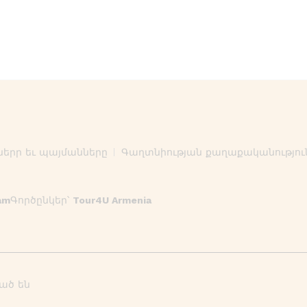
ներր եւ պայմանները
Գաղտնիության քաղաքականությու
am
Գործընկեր՝
Tour4U Armenia
ված են