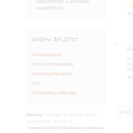
Սկուտեղներ և բաժակի
ou
տակդիրներ
10
ԱԿՏԻՎ ՖԻԼՏՐԵՐ
Վարդագույն
Հե
Պա
Մուգ Մոխրագույն
Թի
Մանուշակագույն
10
10
Սև
Հեռացնել ամբողջը
1
Գտն
Warning
: Attempt to read property
"post_count" on null in
/home/u658173319/domains/teluase