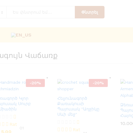
Փնտրել
ագույն Վաճառք
-
20
%
-
20
%
ռագործ Կլոր
Հելյունագործ
յուսակ Սուրբ
Քառակուսի
Ձեռա
միածին
Պայուսակ "Աղջիկը
Պայո
Սևի մեջ"
Հայոց
.000
֏
12.000
֏
10.000
֏
12.000
֏
10.0
10.0
Rat
01
Rat
d
5.00